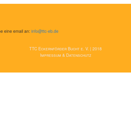
e eine email an:
info@ttc-eb.de
TTC Eckernförder Bucht e. V. | 2018
Impressum & Datenschutz